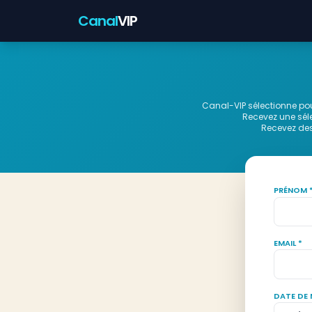
Canal
VIP
Canal-VIP sélectionne pour
Recevez une séle
Recevez des 
PRÉNOM 
EMAIL *
DATE DE 