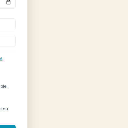
té
.
ale,
ne ou