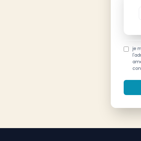
je m
l'a
amé
con