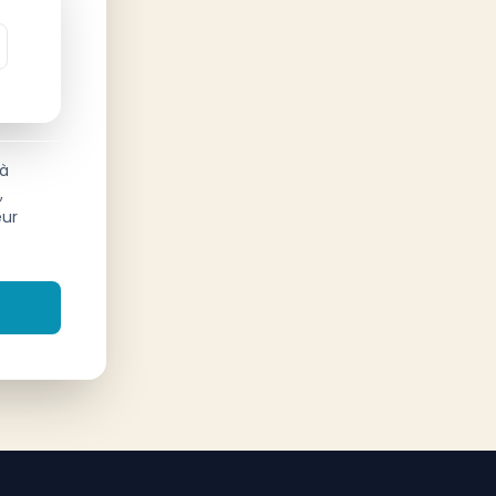
 à
,
eur