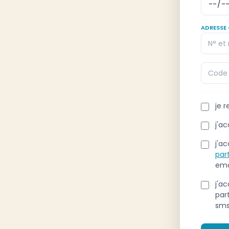
ADRESSE 
je 
j'a
j'a
par
ema
j'a
par
sms